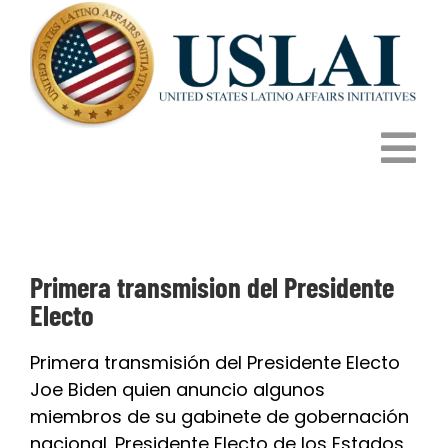
Skip
to
content
Tog
HOME
Nav
Primera transmision del Presidente
HOW IT WORKS
Electo
PROGRAMS
Primera transmisión del Presidente Electo
Joe Biden quien anuncio algunos
IMPACT
miembros de su gabinete de gobernación
nacional. Presidente Electo de los Estados