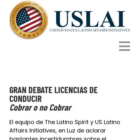
Skip
to
content
Tog
HOME
Nav
GRAN DEBATE LICENCIAS DE
HOW IT WORKS
CONDUCIR
Cobrar o no Cobrar
PROGRAMS
El equipo de The Latino Spirit y US Latino
IMPACT
Affairs Initiatives, en Luz de aclarar
bastantes incertidumbres sobre el