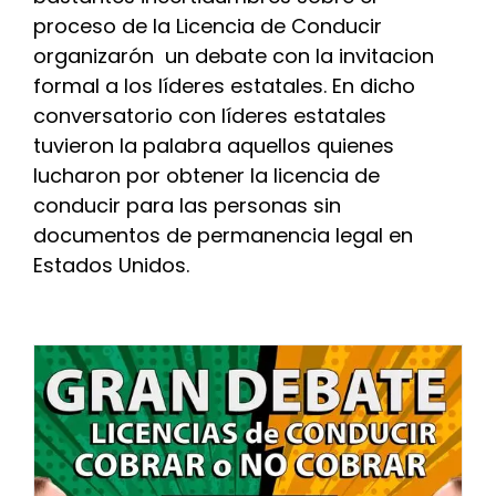
proceso de la Licencia de Conducir
INITIATIVES
organizarón un debate con la invitacion
formal a los líderes estatales. En dicho
PARTNER WITH USLAI
conversatorio con líderes estatales
tuvieron la palabra aquellos quienes
lucharon por obtener la licencia de
FOUNDER
conducir para las personas sin
documentos de permanencia legal en
CONTACT US
Estados Unidos.